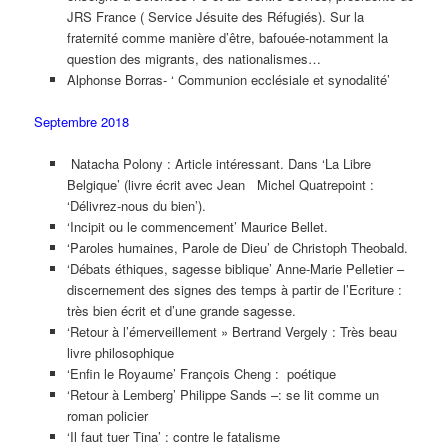
JRS France ( Service Jésuite des Réfugiés). Sur la
fraternité comme manière d’être, bafouée-notamment la
question des migrants, des nationalismes…
Alphonse Borras- ‘ Communion ecclésiale et synodalité’
Septembre 2018
Natacha Polony : Article intéressant. Dans ‘La Libre
Belgique’ (livre écrit avec Jean Michel Quatrepoint :
‘Délivrez-nous du bien’).
‘Incipit ou le commencement’ Maurice Bellet.
‘Paroles humaines, Parole de Dieu’ de Christoph Theobald.
‘Débats éthiques, sagesse biblique’ Anne-Marie Pelletier –
discernement des signes des temps à partir de l’Ecriture :
très bien écrit et d’une grande sagesse.
‘Retour à l’émerveillement » Bertrand Vergely : Très beau
livre philosophique
‘Enfin le Royaume’ François Cheng : poétique
‘Retour à Lemberg’ Philippe Sands –: se lit comme un
roman policier
‘Il faut tuer Tina’ : contre le fatalisme