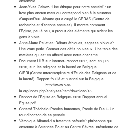
ensemble.
Jean-Yves Calvez- ‘Une éthique pour notre société’ : un
livre plus ancien mais qui correspond bien à la situation
d’aujourd’hui. Jésuite qui a dirigé le CERAS (Centre de
recherche et d’actions sociales). Il montre comment
l’Eglise, peu à peu, a produit des éléments qui aident les
gens à vivre.
Anne-Marie Pelletier- ‘Débats éthiques, sagesse biblique’:
Une vraie perle. Creuser des défis nouveaux. Une table des
matières qui est en affinité avec notre charisme.
Document ULB sur Internet- rapport 2017, sorti en juin
2018, sur les religions et la laïcité en Belgique.
CIERL(Centre interdisciplinaire d’Etude des Religions et de
la laïcité). Rapport fouillé et nuancé sur la Belgique;
http://www.o-re-
la.org/index.php/analyses/item/download/15
Rapport de l’Eglise en Belgique- 2018 Rapport annuel
Eglise.pdf
Christof Théobald-‘Paroles humaines, Parole de Dieu’- Un
tour d’horizon de sa pensée.
Véronique Albanel-‘La fraternité bafouée’: philosophe qui
enseigne à Sciences Po et au Centre Sèvres, présidente de