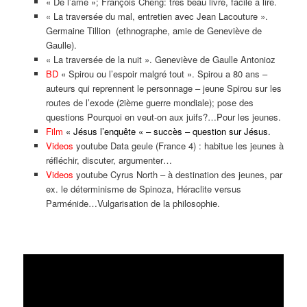
« De l’âme »; François Cheng: très beau livre, facile à lire.
« La traversée du mal, entretien avec Jean Lacouture ».
Germaine Tillion (ethnographe, amie de Geneviève de
Gaulle).
« La traversée de la nuit ». Geneviève de Gaulle Antonioz
BD
« Spirou ou l’espoir malgré tout ». Spirou a 80 ans –
auteurs qui reprennent le personnage – jeune Spirou sur les
routes de l’exode (2ième guerre mondiale); pose des
questions Pourquoi en veut-on aux juifs?…Pour les jeunes.
Film
« Jésus l’enquête « – succès – question sur Jésus.
Videos
youtube Data geule (France 4) : habitue les jeunes à
réfléchir, discuter, argumenter…
Videos
youtube Cyrus North – à destination des jeunes, par
ex. le déterminisme de Spinoza, Héraclite versus
Parménide…Vulgarisation de la philosophie.