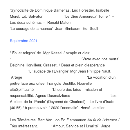
‘Synodalité de Dominique Barnérias, Luc Forestier, Isabelle
Morel. Ed. Salvator ‘Le Dieu Amoureux’ Tome 1 –
Les deux schémas – Ronald Maton
‘Le courage de la nuance’ Jean Birnbaum Ed. Seuil
Septembre 2021
‘
Foi et religion’ de Mgr Kessel / simple et clair
‘ ‘Vivre avec nos morts’
Delphine Horvilleur. Grasset. / Beau et plein d’espérance
‘L ‘audace de l’Evangile’ Mgr Jean Philippe Nault.
Artège ‘La vocation d’un
prêtre face aux crise François Bustillo. Nouvelle
citéSpiritualité ‘L’heure des laïcs : mission et
responsabilité. Agnès Desmaizières ‘Les
Ateliers de la Parole’ (Doyenné de Charleroi) – Le livre d’Isaïe
(40-55) / à promouvoir ‘ 2020 l’anomalie’ Hervé Letellier
‘
Les Téméraires’ Bart Van Loo Ed Flammarion
Au fil de l’Histoire /
Très intéressant. ‘ Amour, Service et Humilité’ Jorge