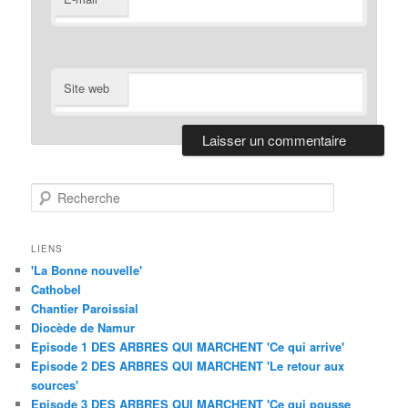
Site web
R
e
c
h
LIENS
e
'La Bonne nouvelle'
r
Cathobel
c
Chantier Paroissial
h
Diocède de Namur
e
Episode 1 DES ARBRES QUI MARCHENT 'Ce qui arrive'
Episode 2 DES ARBRES QUI MARCHENT 'Le retour aux
sources'
Episode 3 DES ARBRES QUI MARCHENT 'Ce qui pousse