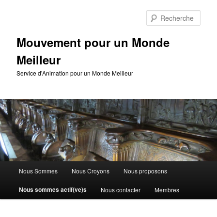
Aller
au
Rech
contenu
principal
Mouvement pour un Monde
Meilleur
Service d'Animation pour un Monde Meilleur
Menu
Nous Sommes
Nous Croyons
Nous proposons
principal
Nous sommes actif(ve)s
Nous contacter
Membres