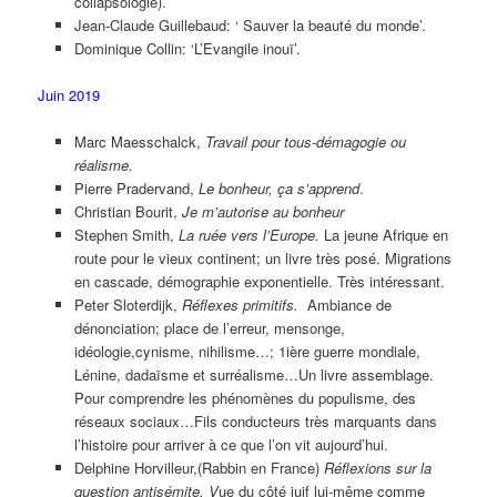
collapsologie).
Jean-Claude Guillebaud: ‘ Sauver la beauté du monde’.
Dominique Collin: ‘L’Evangile inouï’.
Juin 2019
Marc Maesschalck,
Travail pour tous-démagogie ou
réalisme.
Pierre Pradervand,
Le bonheur, ça s’apprend
.
Christian Bourit,
Je m’autorise au bonheur
Stephen Smith,
La ruée vers l’Europe.
La jeune Afrique en
route pour le vieux continent; un livre très posé. Migrations
en cascade, démographie exponentielle. Très intéressant.
Peter Sloterdijk,
Réflexes primitifs.
Ambiance de
dénonciation; place de l’erreur, mensonge,
idéologie,cynisme, nihilisme…; 1ière guerre mondiale,
Lénine, dadaïsme et surréalisme…Un livre assemblage.
Pour comprendre les phénomènes du populisme, des
réseaux sociaux…Fils conducteurs très marquants dans
l’histoire pour arriver à ce que l’on vit aujourd’hui.
Delphine Horvilleur,(Rabbin en France)
Réflexions sur la
question antisémite. V
ue du côté juif lui-même comme