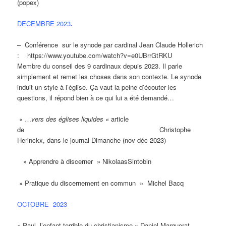
(popex)
DECEMBRE 2023
.
– Conférence sur le synode par cardinal Jean Claude Hollerich
: https://www.youtube.com/watch?v=e0UBrrGtRKU
Membre du conseil des 9 cardinaux depuis 2023. Il parle
simplement et remet les choses dans son contexte. Le synode
induit un style à l’église. Ça vaut la peine d’écouter les
questions, il répond bien à ce qui lui a été demandé…
« …
vers des églises liquides «
article
de Christophe
Herinckx, dans le journal Dimanche (nov-déc 2023)
» Apprendre à discerner » NikolaasSintobin
» Pratique du discernement en commun » Michel Bacq
OCTOBRE 2023
« Paul, l’enfant terrible du christianisme » Daniel Marguerat