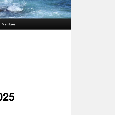
Membres
025