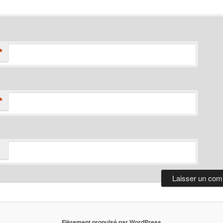
*
*
Fièrement propulsé par WordPress