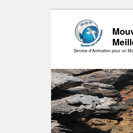
Aller
au
contenu
Mouv
principal
Meil
Service d'Animation pour un Mo