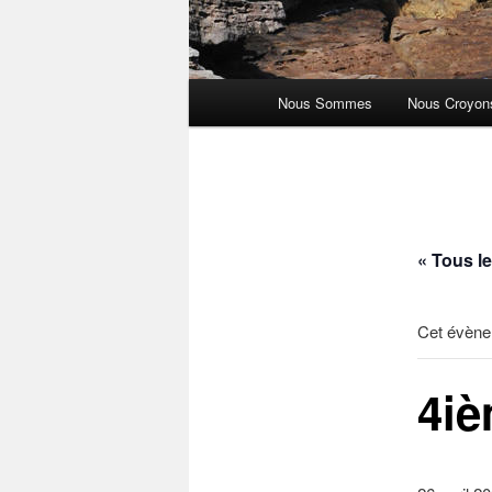
Menu
Nous Sommes
Nous Croyon
principal
« Tous l
Cet évène
4iè