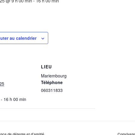
025 @ 9 h 00 min
-
16 h 00 min
uter au calendrier
LIEU
Mariembourg
Téléphone
025
060311833
 - 16 h 00 min
ce de détente et d’amitié
Convivenc