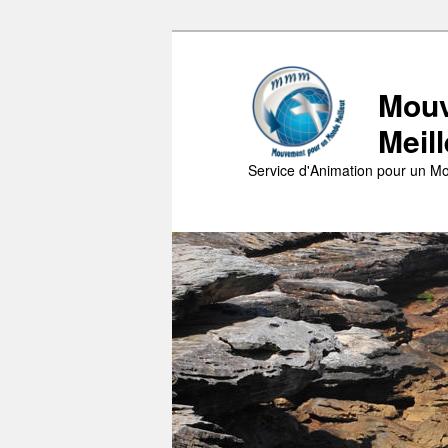
Aller
au
contenu
Mouv
principal
Meil
Service d'Animation pour un Mo