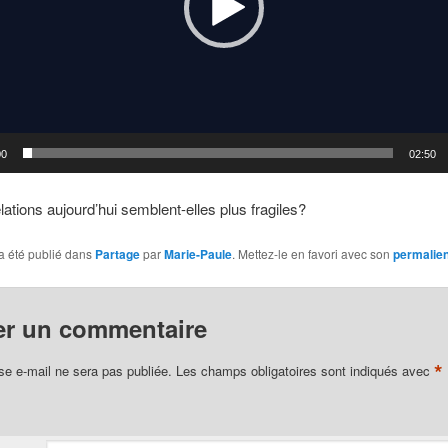
00
02:50
ations aujourd’hui semblent-elles plus fragiles?
a été publié dans
Partage
par
Marie-Paule
. Mettez-le en favori avec son
permalie
er un commentaire
*
se e-mail ne sera pas publiée.
Les champs obligatoires sont indiqués avec