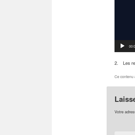
00:
2. Les rel
Ce contenu 
Laiss
Votre adres