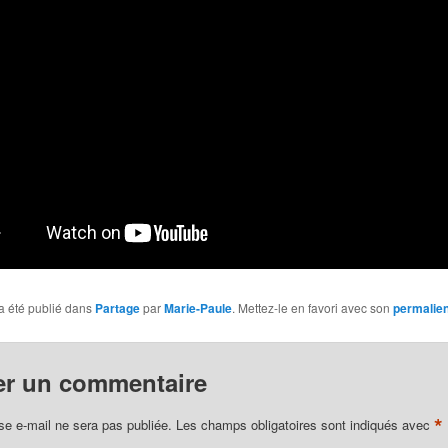
a été publié dans
Partage
par
Marie-Paule
. Mettez-le en favori avec son
permalie
er un commentaire
*
se e-mail ne sera pas publiée.
Les champs obligatoires sont indiqués avec