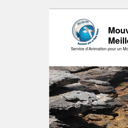
Aller
au
contenu
Mouv
principal
Meil
Service d'Animation pour un Mo