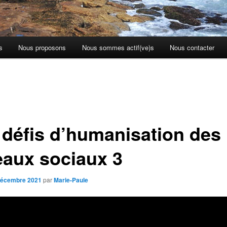
s
Nous proposons
Nous sommes actif(ve)s
Nous contacter
 défis d’humanisation des
eaux sociaux 3
décembre 2021
par
Marie-Paule