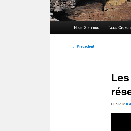
Menu
Nous Sommes
Nous Croyon
principal
Navigation
←
Précédent
des
articles
Les
rés
Publié le
8 