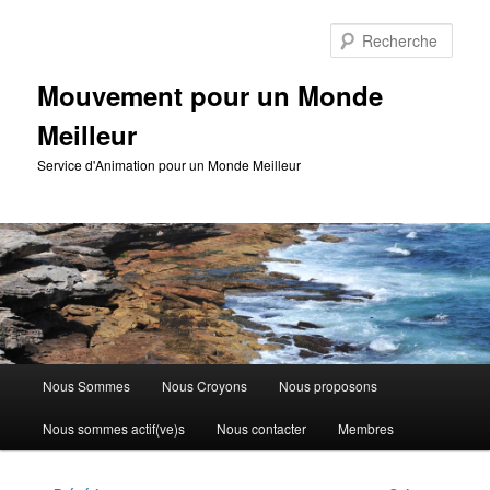
Aller
au
Rech
contenu
principal
Mouvement pour un Monde
Meilleur
Service d'Animation pour un Monde Meilleur
Menu
Nous Sommes
Nous Croyons
Nous proposons
principal
Nous sommes actif(ve)s
Nous contacter
Membres